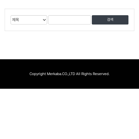
게
검
검
시
색
색
물
대
어
검
상
색
Copyright Merkaba.CO.,LTD All Rights Reserved.