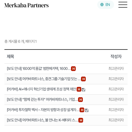
EN
머카바파트너스
구성원소개
총 게시물 6 개, 페이지 1
밸류업 플랫폼
제목
작성자
투자현황
[보도 안내] '6000억 몸값' 범한메카텍, 1600…
최고관리자
H
[보도 안내] 머카바파트너스, 중견그룹·기술기업 잇는 …
최고관리자
H
소식
[머카바] AI+에너지 혁신기업 생태계 조성 정책 제안
최고관리자
H
[보도 안내] “함께 걷는 투자” 머카바파트너스, 기업…
최고관리자
H
[머카바] 투자철학 백서 – 자본의 방향과 성장 설계자…
최고관리자
로그인
H
[보도 안내] 머카바파트너스, 불 안나는 K-배터리 스…
최고관리자
H
회원가입